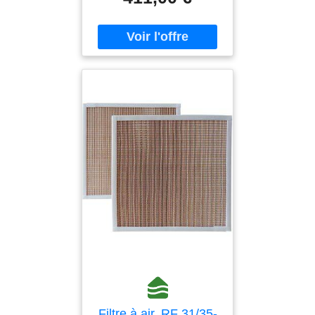
léger et facile à transporter,
idéal en prestation comme
en installation fixe. * 4
options de contrôle : DMX
intégré, potentiomètre
manuel en façade,
télécommande sans fil W-1
et contrôleur filaire Z-3
(optionnels) pour s'adapter
à tous les plateaux. *
Souffle précis à vitesse
linéaire : débit jusqu'à 1020
m³/h (600 CFM) et variation
continue pour doser
exactement la quantité d'air
souhaitée. * Montage
flexible : support orientable
sur 90deg pour diriger le
flux, au sol ou en
suspension, avec
connectique PowerCON
Filtre à air, RF 31/35-