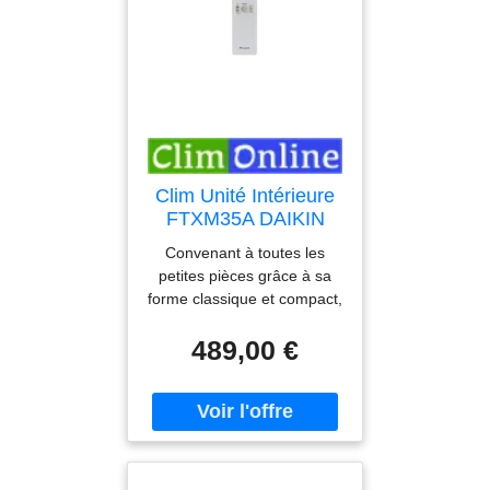
1/4-3/8 - Gaz : R32
Garantie : 3 ans Pièces
Clim Unité Intérieure
FTXM35A DAIKIN
Convenant à toutes les
petites pièces grâce à sa
forme classique et compact,
il saura faire parti de votre
489,00 €
décoration intérieure,
munissez vous de la
climatisation unité intérieure
(modèle FTXM35A Blanc), il
a un niveau sonore de 19
dB mini (). Choisir une
grande marque de