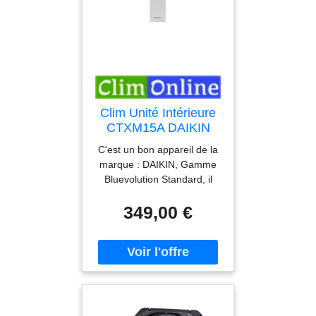
Clim Unité Intérieure
CTXM15A DAIKIN
C'est un bon appareil de la
marque : DAIKIN, Gamme
Bluevolution Standard, il
développera une puissance
349,00 €
de 1,50 kW / 2,00 kW, idéal
pour une pièce moins de 15
m². Découvrez dès
maintenant la climatisation
unité intérieure (modèle
CTXM15A Blanc), avec un
niveau sonore de 19 dB
mini (), un appareil élégant