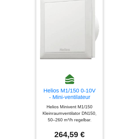
Helios M1/150 0-10V
- Mini-ventilateur
DN150 réglable 0-10V
Helios Minivent M1/150
- 06044
Kleinraumventilator DN150,
50–260 m³/h regelbar.
Leise (35 dB(A)) & IP45,
264,59 €
ideal für Bad und WC. Jetzt