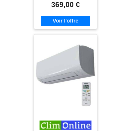
369,00 €
développant une puissance
de 2,50 kW / 2,80 kW, cet
appareil est adapté pour
une pièce de 20 à 25 m² et
avec un niveau sonore de
19 dB mini (). Cet appareil
pourra s'intégrer à votre
environnement intérieur,
c'est un produit discret mais
aussi élégant, découvrez le
confort avec l'unité
intérieure climatisation
(modèle FTXM25A Blanc). -
Pression acoustique mini
(dB) : 19 - Wifi : Oui
(Intégrée) - Tuyaux clim :
1/4-3/8 - Gaz : R32
Garantie : 3 ans Pièces