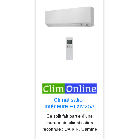
climatisation : DAIKIN,
Gamme Bluevolution
Standard, avec une
puissance de 3,50 kW /
4,00 kW, il pourra s'occuper
d'une pièce de 25 à 35 m².
- Pression acoustique mini
(dB) : 19 - Wifi : Oui
(Intégrée) - Tuyaux clim :
1/4-3/8 - Gaz : R32
Garantie : 3 ans Pièces
Climatisation
Intérieure FTXM25A
DAIKIN
Ce split fait partie d'une
marque de climatisation
reconnue : DAIKIN, Gamme
Bluevolution Standard,