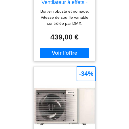
Ventilateur à effets -
Ventilateurs
Boîtier robuste et nomade,
Vitesse de souffle variable
contrôlée par DMX,
Direction de souffle
439,00 €
ajustable variable, Vitesse
de souffle contrôlée
manuellement, Le Antari
AF-3 est un mini ventilateur
de scène polyvalent offrant
4 options de contrôle, une
vitesse de sortie variable
-34%
linéaire, une faible
consommation électrique,
des directions de souffle
ajustables, un boîtier en
métal durable et une taille
compacte.En plus du
contrôle DMX intégré et du
potentiomètre manuel, les
contrôleurs filaires et sans