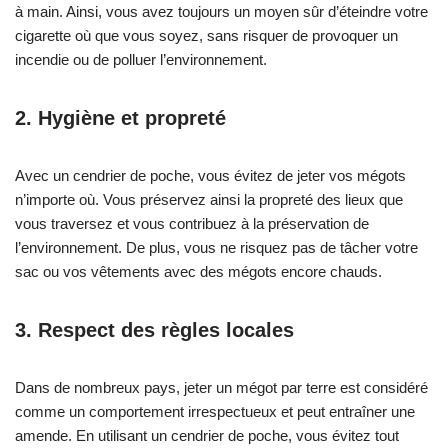
de prise de son rapprochée : on
à main. Ainsi, vous avez toujours un moyen sûr d’éteindre votre
peut capter le grain, les attaques
cigarette où que vous soyez, sans risquer de provoquer un
de langue et les variations de
incendie ou de polluer l’environnement.
pression avec beaucoup de
précision, sans nécessiter un
grand espace. La sonorité
2. Hygiène et propreté
Fabriqué en acajou, ce modèle
privilégie une couleur sonore
chaude et ronde, avec un bas-
Avec un cendrier de poche, vous évitez de jeter vos mégots
médium agréable qui met en
n’importe où. Vous préservez ainsi la propreté des lieux que
valeur le drone et les pulsations.
vous traversez et vous contribuez à la préservation de
L'acajou est souvent apprécié
l’environnement. De plus, vous ne risquez pas de tâcher votre
pour son équilibre : il apporte de
sac ou vos vêtements avec des mégots encore chauds.
la densité au son, une bonne
continuité dans le sustain et une
réponse qui reste musicale
3. Respect des règles locales
même lorsque l'on varie...
Dans de nombreux pays, jeter un mégot par terre est considéré
comme un comportement irrespectueux et peut entraîner une
amende. En utilisant un cendrier de poche, vous évitez tout