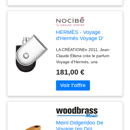
HERMÈS - Voyage
d‘Hermès Voyage D'
Parfum 100 ml male
LA CRÉATIONEn 2011, Jean-
Claude Ellena crée le parfum
Voyage d’Hermès, une
réinterprétation intense et
181,00 €
généreuse de la fragrance
originale. « Il s’agissait moins
pour moi du principe de «
concentration » que de
rehausser l’opulence du sillage
et d’atteindre une intensité
perceptive accrue. » LES
NOTES OLFACTIVESAvec ses
Meinl Didgeridoo De
notes boisées d’ambre, Voyage
Voyage (en Do)
d’Hermès Parfum révèle la