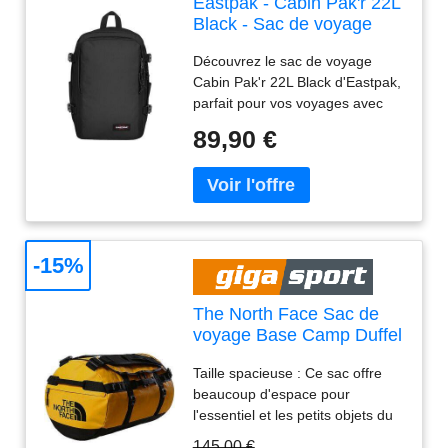
Eastpak - Cabin Pak'r 22L
Black - Sac de voyage
Découvrez le sac de voyage
Cabin Pak'r 22L Black d'Eastpak,
parfait pour vos voyages avec
son design fonctionnel et son
89,90 €
espace optimisé.
-15%
The North Face Sac de
voyage Base Camp Duffel
S 50L jaune
Taille spacieuse : Ce sac offre
beaucoup d'espace pour
l'essentiel et les petits objets du
quotidien. Le sac de voyage
145,00 €