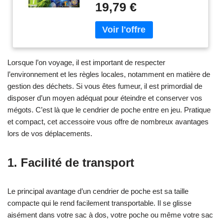
livré avec un socle de charge
19,79 €
ce didgeridoo tient à sa
Playstation Vita
conception interne en zigzag.
Cette géométrie augmente le
chemin parcouru par l'air à
l'intérieur du corps tout en
conservant une longueur externe
Lorsque l’on voyage, il est important de respecter
réduite. Résultat : l'instrument
l’environnement et les règles locales, notamment en matière de
garde un comportement de
gestion des déchets. Si vous êtes fumeur, il est primordial de
résonance proche d'un
disposer d’un moyen adéquat pour éteindre et conserver vos
didgeridoo plus long, avec une
mégots. C’est là que le cendrier de poche entre en jeu. Pratique
sensation de colonne d'air plus "
généreuse " que ce que
et compact, cet accessoire vous offre de nombreux avantages
laisserait penser son format. Sa
lors de vos déplacements.
taille compacte le rend
particulièrement pertinent pour
1. Facilité de transport
les musiciens itinérants, les
intervenants pédagogiques, ou
tout simplement pour ceux qui
Le principal avantage d’un cendrier de poche est sa taille
veulent un didgeridoo toujours à
compacte qui le rend facilement transportable. Il se glisse
portée de main. Il s'intègre aussi
très bien dans une configuration
aisément dans votre sac à dos, votre poche ou même votre sac