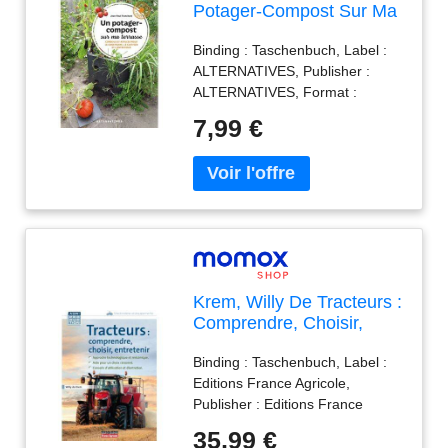
Potager-Compost Sur Ma
Terrasse : Conseils Et
Binding : Taschenbuch, Label :
Astuces Pour Le
ALTERNATIVES, Publisher :
Construire, Le Cultiver Et
ALTERNATIVES, Format :
L'Entretenir
Illustriert, medium :
7,99 €
Taschenbuch, numberOfPages :
112, publicationDate : 2022-03-
10, authors : Jean-Paul
Tranchant, ISBN : 2072975042
Krem, Willy De Tracteurs :
Comprendre, Choisir,
Entretenir : Approche
Binding : Taschenbuch, Label :
Technologique Et
Editions France Agricole,
Mécanique, Aide Pour Un
Publisher : Editions France
Choix Raisonné, Conseils
Agricole, medium : Taschenbuch,
D'Utilisation Et D'Entretien
35,99 €
publicationDate : 2012-09-05,