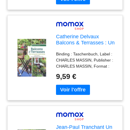
authors : Benjamin Lamquin,
ISBN : 2036013074
Catherine Delvaux
Balcons & Terrasses : Un
Mini Jardin Toute L'Année
Binding : Taschenbuch, Label :
: 1.001 Conseils Pour
CHARLES MASSIN, Publisher :
L'Aménager Et
CHARLES MASSIN, Format :
L'Entretenir
Blaues Buch, medium :
9,59 €
Taschenbuch, publicationDate :
2023-04-25, releaseDate : 2023-
04-25, authors : Catherine
Delvaux, ISBN : 2707213373
Jean-Paul Tranchant Un