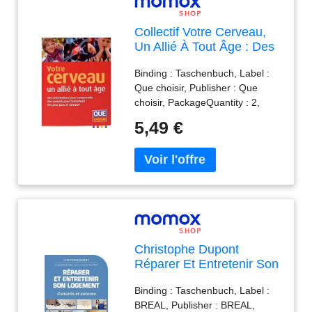
Collectif Votre Cerveau,
Un Allié À Tout Âge : Des
Informations Pour
Binding : Taschenbuch, Label :
Comprendre, Des
Que choisir, Publisher : Que
Conseils Pour
choisir, PackageQuantity : 2,
L'Entretenir, Des Jeux
medium : Taschenbuch,
Pour Le Stimuler
5,49 €
publicationDate : 2014-11-19,
authors : Collectif, languages :
french, ISBN : 2953482768
Christophe Dupont
Réparer Et Entretenir Son
Logement : 36 Conseils
Binding : Taschenbuch, Label :
De Pro Pour Gérer
BREAL, Publisher : BREAL,
Pannes, Fuites Et Autres