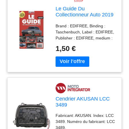
Le Guide Du
Collectionneur Auto 2019
: Tous Les Conseils,
Brand : EDIFREE, Binding :
Adresses Et Infos Pour
Taschenbuch, Label : EDIFREE,
Rouler En Voiture De
Publisher : EDIFREE, medium :
Collection
Taschenbuch, numberOfPages :
1,50 €
288, publicationDate : 2019-02-
14, ISBN : 2905171936
Cendrier AKUSAN LCC
3489
Fabricant: AKUSAN. Index: LCC
3489. Numéro du fabricant: LCC
3489.