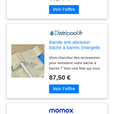
authors : Krem, Willy De,
languages : french, ISBN :
2855572177
Bande anti-abrasion
bache à barres (margelle
galbée très conseillé)
Vous cherchez des accessoires
pour entretenir votre bâche à
barres ? Voici une liste qui vous
permet de rénover votre bâche à
87,50 €
barres - Les accessoires sont
100 % compatibles avec les
modèles de notre site
INTERNET : SECU BASIC,
SECU CLASSIC , SECU
CLASSIC BOIS, COVERWOOD -
Pour les autres marques.