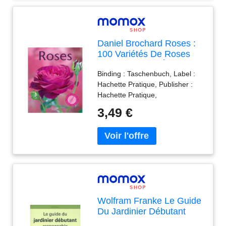
Daniel Brochard Roses :
100 Variétés De Roses
Pour Répondre À Tous
Binding : Taschenbuch, Label :
Vos Besoins, Les
Hachette Pratique, Publisher :
Conseils D'Un Spécialiste
Hachette Pratique,
Pour Bien Choisir Et
NumberOfItems : 1, medium :
Entretenir Vos Rosiers
3,49 €
Taschenbuch, publicationDate :
2006-02-04, authors : Daniel
Brochard, Patrick Mioulane,
ISBN : 201625162X
Wolfram Franke Le Guide
Du Jardinier Débutant
Responsable : Des