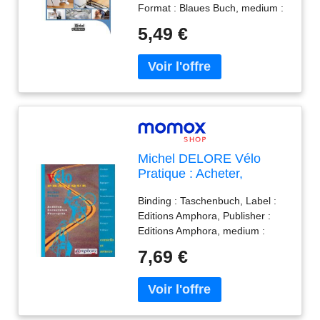
Format : Blaues Buch, medium :
Tracas
Taschenbuch, numberOfPages :
5,49 €
110, publicationDate : 2022-02-
15, authors : Christophe Dupont,
ISBN : 2749551536
Michel DELORE Vélo
Pratique : Acheter,
Entretenir, Pratiquer :
Binding : Taschenbuch, Label :
Conseils Et Astuces
Editions Amphora, Publisher :
Editions Amphora, medium :
Taschenbuch, publicationDate :
7,69 €
2000-09-27, authors : Michel
DELORE, ISBN : 2851803204