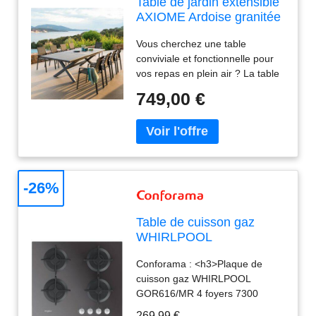
Table de jardin extensible
AXIOME Ardoise granitée
10 places - Aluminium
Vous cherchez une table
traité époxy Hespéride
conviviale et fonctionnelle pour
vos repas en plein air ? La table
de jardin extensible "AXIOME"
749,00 €
Hespéride vous séduira.De 8 à
10 places en un seul...
-26%
Table de cuisson gaz
WHIRLPOOL
GOR616/MR
Conforama : <h3>Plaque de
cuisson gaz WHIRLPOOL
GOR616/MR 4 foyers 7300
watts</h3><h4>Design élégant
269,99 €