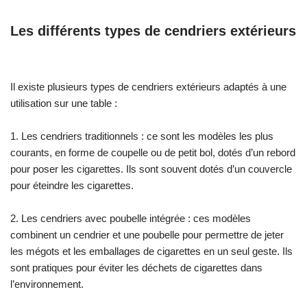
sorte que le plaisir de jouer en
toute sécurité est garanti. * Traité
Les différents types de cendriers extérieurs
avec une teinture à base d'eau,
sans produits chimiques. *
Convient aux enfants de 3 ans et
plus. * 10 ans de garantie !
Il existe plusieurs types de cendriers extérieurs adaptés à une
Dimensions (LxlxH) : 125 x 93,5
utilisation sur une table :
x 49,8 cm. Dimensions
intérieures (LxlxH) : 88 x 71,5 x
15 cm
1. Les cendriers traditionnels : ce sont les modèles les plus
courants, en forme de coupelle ou de petit bol, dotés d’un rebord
pour poser les cigarettes. Ils sont souvent dotés d’un couvercle
pour éteindre les cigarettes.
2. Les cendriers avec poubelle intégrée : ces modèles
combinent un cendrier et une poubelle pour permettre de jeter
les mégots et les emballages de cigarettes en un seul geste. Ils
sont pratiques pour éviter les déchets de cigarettes dans
l’environnement.