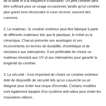
de la table et à la fréquence d’utilisation. Un petit cendrier peut
jouer en toute sécurité. * Table
être suffisant pour un usage occasionnel, tandis qu’un cendrier
de sable et de puériculture
plus grand sera nécessaire si vous recevez souvent des
multifonctionnelle. * Toile de sol
convives.
incluse. * Table de sable adaptée
à environ 90 litres de terre ou
100 kg de sable (non inclus). *
2. Le matériau : le cendrier extérieur peut être fabriqué à partir
Poids maximal : 100 kg. * FSC
de différents matériaux tels que le plastique, le métal ou la
100% bois de pruche, provenant
céramique. Chacun présente ses avantages et ses
de forêts gérées durablement. *
inconvénients en termes de durabilité, d’esthétique et de
Le hemlock ne se fend pas et est
résistance aux intempéries. Il est préférable de choisir un
naturellement résistant aux
matériau résistant aux UV et aux intempéries pour garantir la
influences météorologiques
longévité du cendrier.
telles que la pluie et donc
résistant à la pourriture du bois. *
Assemblage facile grâce aux
3. La sécurité : il est important de choisir un cendrier extérieur
pièces préassemblées
doté de dispositifs de sécurité tels qu’un couvercle ou un
(panneaux préfabriqués). * Les
éteignoir pour éviter tout risque d’incendie. Certains modèles
tables de sable AXI portent un
sont également équipés d’un système anti-odeur pour éviter les
marquage CE et sont testées et
mauvaises odeurs.
produites conformément aux
normes de sécurité EN 71, de