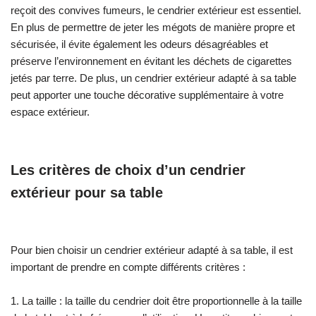
pruche La table de sable et de
reçoit des convives fumeurs, le cendrier extérieur est essentiel.
culture est fabriquée en bois de
En plus de permettre de jeter les mégots de manière propre et
pruche FSC 100% et provient
sécurisée, il évite également les odeurs désagréables et
également de forêts gérées de
manière durable et constitue
préserve l’environnement en évitant les déchets de cigarettes
donc également un choix
jetés par terre. De plus, un cendrier extérieur adapté à sa table
respectueux de l'environnement.
peut apporter une touche décorative supplémentaire à votre
Ce type de bois ne se fend pas
espace extérieur.
et est naturellement résistant
aux intempéries telles que la
pluie et donc résistant à la
pourriture du bois. La table est
Les critères de choix d’un cendrier
également traitée avec une
extérieur pour sa table
teinture à base d'eau, sans
produits chimiques. Vous n'avez
donc pas besoin de traiter la
table de jeu avant de l'utiliser.
Pour bien choisir un cendrier extérieur adapté à sa table, il est
Sécurité Les tables de sable
important de prendre en compte différents critères :
d'Axi portent le marquage CE et
sont testées et produites selon
les normes de sécurité EN 71,
1. La taille : la taille du cendrier doit être proportionnelle à la taille
afin de garantir un plaisir de