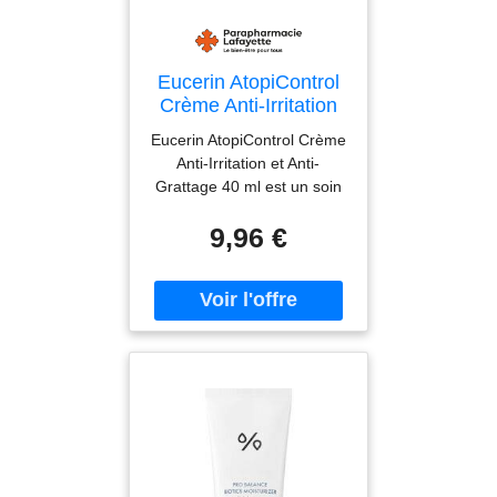
Eucerin AtopiControl
Crème Anti-Irritation
et Anti-Grattage 40 ml
Eucerin AtopiControl Crème
- Tube 40 ml
Anti-Irritation et Anti-
Grattage 40 ml est un soin
d'attaque qui aide à
9,96 €
combattre l'intensité des
poussées de sécheresse
cutanée sévère.Sa formule
est