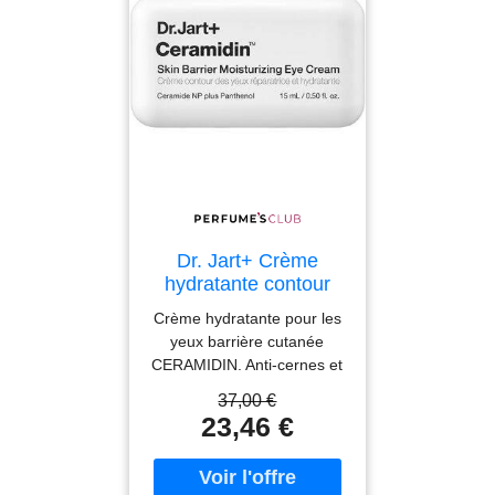
Dr. Jart+ Crème
hydratante contour
des yeux barrière
Crème hydratante pour les
cutanée Ceramidin 15
yeux barrière cutanée
ml
CERAMIDIN. Anti-cernes et
poches sous les yeux -
37,00 €
Contour des yeux. Type de
23,46 €
peau: Sèche, Sensible.
Formulation: Sans paraben.
Les tendances: Ceramidas.