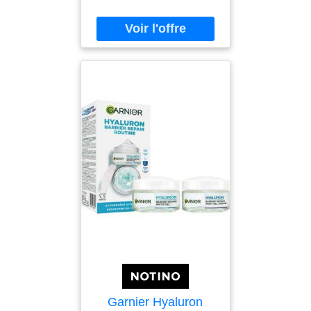
de démangeaisons des
peaux extra-sèches à
tendance atopique
(sensations de
démangeaisons et
irritations).Sa
Garnier Hyaluron