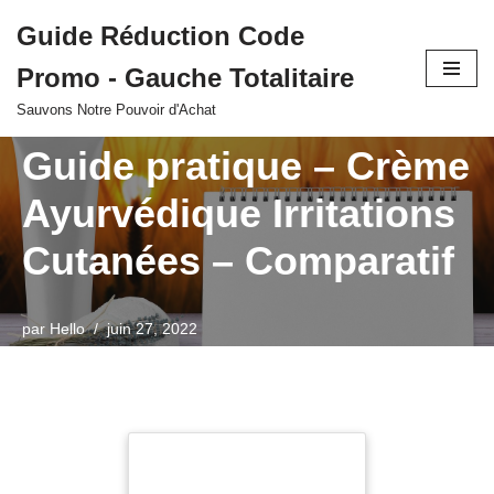
Guide Réduction Code
Aller
Promo - Gauche Totalitaire
au
contenu
Sauvons Notre Pouvoir d'Achat
Guide pratique – Crème
Ayurvédique Irritations
Cutanées – Comparatif
par
Hello
juin 27, 2022