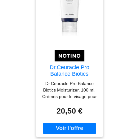
Dr.Ceuracle Pro
Balance Biotics
Moisturizer crème
Dr.Ceuracle Pro Balance
hydratante et
Biotics Moisturizer, 100 ml,
nourrissante pour le
Crèmes pour le visage pour
renforcement de la
femme, Vous ne souhaitez
barrière cutanée 100
20,50 €
pas sous-estimer les soins
ml
de votre visage ? Utilisez
quotidiennement une crème
hydratante – elle constitue
le soin de base