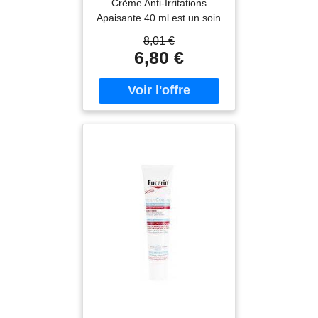
Crème Anti-Irritations
Apaisante 40 ml est un soin
haute tolérance formulé
8,01 €
pour apaiser, protéger et
6,80 €
assainir les zones irritées,
fragilisées ou sensibles aux
irritationsCette crème