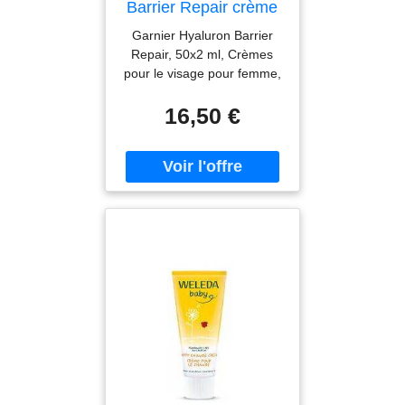
Barrier Repair crème
jour et nuit pour le
Garnier Hyaluron Barrier
renforcement de la
Repair, 50x2 ml, Crèmes
barrière cutanée
pour le visage pour femme,
Vous ne souhaitez pas
16,50 €
sous-estimer les soins de
votre visage ? Utilisez
chaque jour une crème
hydratante – elle constitue
le soin de base dont
aucune routine de soins ne
peut se passer, quels que
soient votre type de peau
ou vos besoins. La crème
pour le visage Garnier
Hyaluron Barrier Repair
favorise les fonctions
naturelles de la peau en
aidant à maintenir son
hydratation et son équilibre
afin de contribuer à un