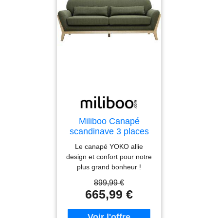
Miliboo Canapé
scandinave 3 places
en tissu vert kaki et
Le canapé YOKO allie
bois clair YOKO
design et confort pour notre
plus grand bonheur !
Inspiration vintage, art de
899,99 €
vivre japonais, esprit
665,99 €
nordique... Ce canapé 3
places vert kaki réunit