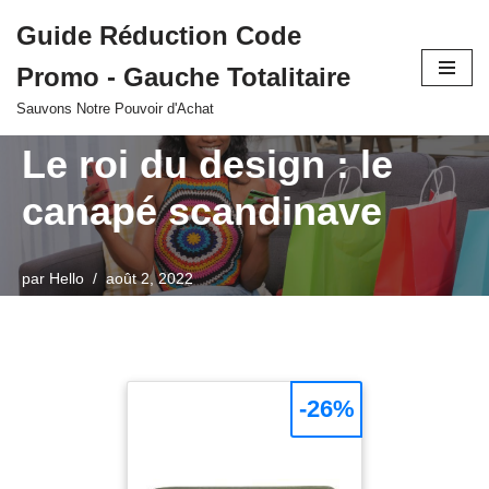
Guide Réduction Code
Aller
Promo - Gauche Totalitaire
au
contenu
Sauvons Notre Pouvoir d'Achat
Le roi du design : le
canapé scandinave
par
Hello
août 2, 2022
-26%